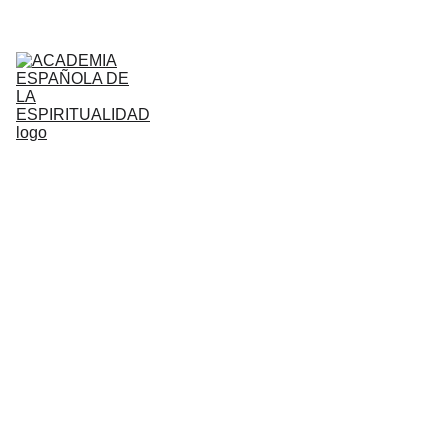
INICIO
ACADEMIA
CONFERENCIAS/EVENTOS
ESPIRITUALIDAD
HUMANISMO
MONOGRAFICOS
VIDEOS
PODCAST
LIBROS AFINES
CONTACTO
SALA DE PRENSA
EN LAS REDES