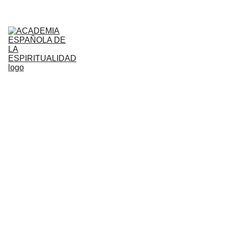
INICIO
ACADEMIA
CONFERENCIAS/EVENTOS
ESPIRITUALIDAD
HUMANISMO
MONOGRAFICOS
VIDEOS
PODCAST
LIBROS AFINES
CONTACTO
SALA DE PRENSA
EN LAS REDES